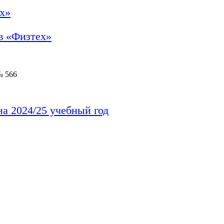
х»
в «Физтех»
№ 566
а 2024/25 учебный год